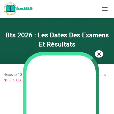
D
É
P
L
I
Bts 2026 : Les Dates Des Examens
E
R
Et Résultats
L
A
N
A
V
I
Recevez 10 fiches révision ci-dessous puis découvrez les
Cours
G
de BTS CG ici
.
A
T
I
O
N