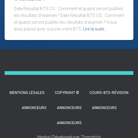
Date Résultat BTS CG : Comment et quand seront publiés
les résultats d’examen ? Date Résultat BTS CG : Comment
et quand seront publiés les résultats d’examen ? Vous
avez passé avec succès votre BTS
Lire la suite…
MENTIONS LÉGALES
COPYRIGHT ©
COURS-BTS-RÉVISION
ANNONCEURS
ANNONCEURS
ANNONCEURS
ANNONCEURS
Hestia | Développé par
ThemeIsle