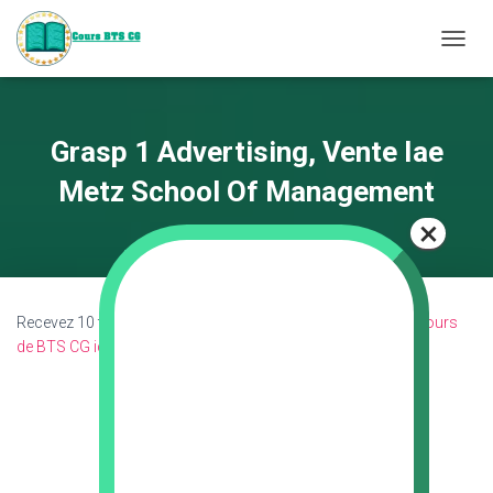
D
É
P
L
I
Grasp 1 Advertising, Vente Iae
E
R
Metz School Of Management
L
A
N
A
V
I
Recevez 10 fiches révision ci-dessous puis découvrez les
Cours
G
de BTS CG ici
.
A
T
I
O
N