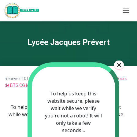
D
É
P
L
I
Lycée Jacques Prévert
E
R
L
A
N
A
Recevez 10 fiches révision ci-dessous puis découvrez les
Cours
V
de BTS CG ici
.
I
G
A
T
I
O
N