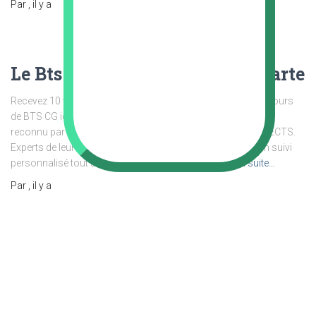
Par
, il y a
Le Bts Cg Lycée Laetitia Bonaparte
Recevez 10 fiches révision ci-dessous puis découvrez les Cours
de BTS CG ici here. Il s’agit d’un diplôme bac+2, de niveau 5,
reconnu par l’état, et qui délivre one hundred twenty crédits ECTS.
Experts de leur domaine, les enseignants vous assurent un suivi
personnalisé tout au lengthy de votre parcours
Lire la suite…
Par
, il y a