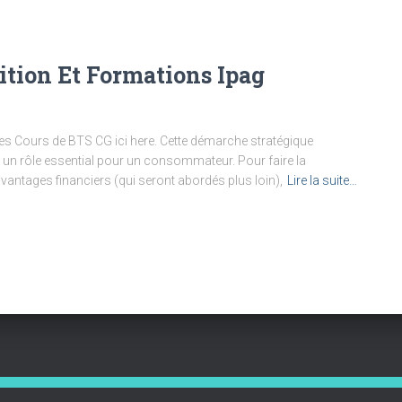
nition Et Formations Ipag
es Cours de BTS CG ici here. Cette démarche stratégique
 un rôle essential pour un consommateur. Pour faire la
vantages financiers (qui seront abordés plus loin),
Lire la suite…