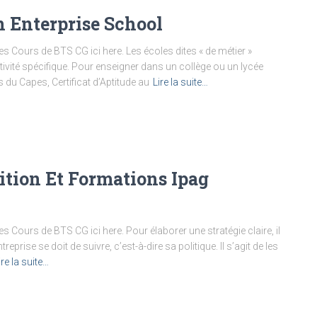
 Enterprise School
s Cours de BTS CG ici here. Les écoles dites « de métier »
ivité spécifique. Pour enseigner dans un collège ou un lycée
du Capes, Certificat d’Aptitude au
Lire la suite…
nition Et Formations Ipag
 Cours de BTS CG ici here. Pour élaborer une stratégie claire, il
reprise se doit de suivre, c’est-à-dire sa politique. Il s’agit de les
ire la suite…