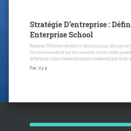
Stratégie D’entreprise : Défi
Enterprise School
Recevez 10 fiches révision ci-dessous puis découvrez l
fonctionne surtout sur les marchés où les coûts jouent
différence, nous n’entendons pas seulement par là les a
Par
, il y a