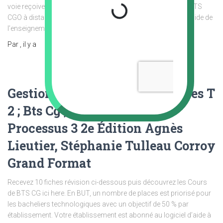
voie reçoivent cette attestation s’ils en font la demande. Le BTS
CGO à distance proposé par ENACO est un diplôme nationwide de
l’enseignement supérieur de niveau Bac
Lire la suite…
Par
, il y a
Gestion Des Obligations Fiscales T
2 ; Bts Cg ; Fiches De Cours ;
Processus 3 2e Édition Agnès
Lieutier, Stéphanie Tulleau Corroy
Grand Format
Recevez 10 fiches révision ci-dessous puis découvrez les Cours
de BTS CG ici here. En BUT, un nombre de places est priorisé pour
les bacheliers technologiques avec un objectif de 50 % par
établissement. Votre établissement est abonné au logiciel d’aide à