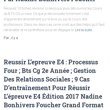
Recevez 10 fiches révision ci-dessous puis découvrez les Cours
de BTS CG ici here. Ce que je déconseille fortement c’est
d’apprendre directement sur le livre ou sur le cours des
professeurs. Dans les deux cas ce ne sont que des helps qu’il faut
retravailler et re-synthétiser pour en dégager le
Lire la suite…
Par
, il y a
Reussir L’epreuve E4 : Processus
Four ; Bts Cg 2e Année ; Gestion
Des Relations Sociales ; 9 Cas
D’entraînement Pour Réussir
L’épreuve E4 Édition 2017 Nadine
Bonhivers Foucher Grand Format