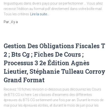
linguistiques dans divers pays pour se perfectionner … Vous allez
recevoir l’édition au format pdf directement dans votre boîte mail.
Tous les critères
Lire la suite…
Par
, il y a
Gestion Des Obligations Fiscales T
2 ; Bts Cg ; Fiches De Cours ;
Processus 3 2e Édition Agnès
Lieutier, Stéphanie Tulleau Corroy
Grand Format
Recevez 10 fiches révision ci-dessous puis découvrez les Cours
de BTS CG ici here. Les classes d’examens des différentes
épreuves du BTS CG se tiennent une fois par an. Durant le mois de
mai pour les épreuves écrites, et durant le mois de juin pour les