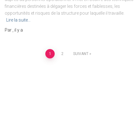
financières destinées à dégager les forces et faiblesses, les
opportunités et risques de la structure pour laquelle il travaille.
Lire la suite…
Par
, il y a
Pagination
1
2
SUIVANT
des
publications