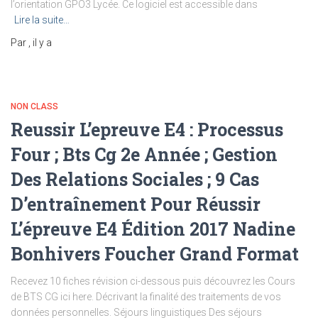
l’orientation GPO3 Lycée. Ce logiciel est accessible dans
Lire la suite…
Par
, il y a
NON CLASS
Reussir L’epreuve E4 : Processus
Four ; Bts Cg 2e Année ; Gestion
Des Relations Sociales ; 9 Cas
D’entraînement Pour Réussir
L’épreuve E4 Édition 2017 Nadine
Bonhivers Foucher Grand Format
Recevez 10 fiches révision ci-dessous puis découvrez les Cours
de BTS CG ici here. Décrivant la finalité des traitements de vos
données personnelles. Séjours linguistiques Des séjours