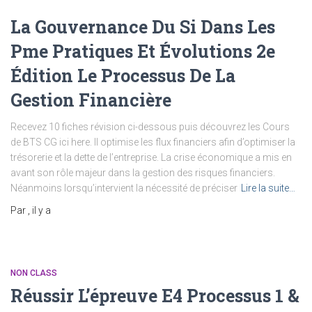
La Gouvernance Du Si Dans Les
Pme Pratiques Et Évolutions 2e
Édition Le Processus De La
Gestion Financière
Recevez 10 fiches révision ci-dessous puis découvrez les Cours
de BTS CG ici here. Il optimise les flux financiers afin d’optimiser la
trésorerie et la dette de l’entreprise. La crise économique a mis en
avant son rôle majeur dans la gestion des risques financiers.
Néanmoins lorsqu’intervient la nécessité de préciser
Lire la suite…
Par
, il y a
NON CLASS
Réussir L’épreuve E4 Processus 1 &