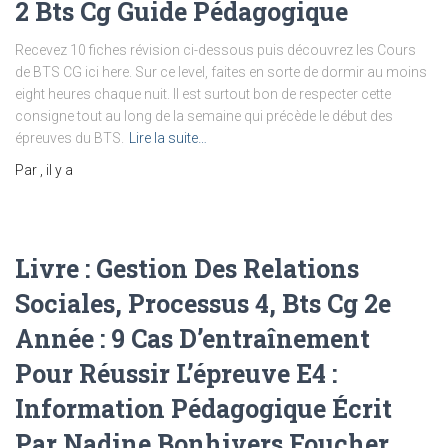
2 Bts Cg Guide Pédagogique
Recevez 10 fiches révision ci-dessous puis découvrez les Cours
de BTS CG ici here. Sur ce level, faites en sorte de dormir au moins
eight heures chaque nuit. Il est surtout bon de respecter cette
consigne tout au long de la semaine qui précède le début des
épreuves du BTS.
Lire la suite…
Par
, il y a
Livre : Gestion Des Relations
Sociales, Processus 4, Bts Cg 2e
Année : 9 Cas D’entraînement
Pour Réussir L’épreuve E4 :
Information Pédagogique Écrit
Par Nadine Bonhivers Foucher