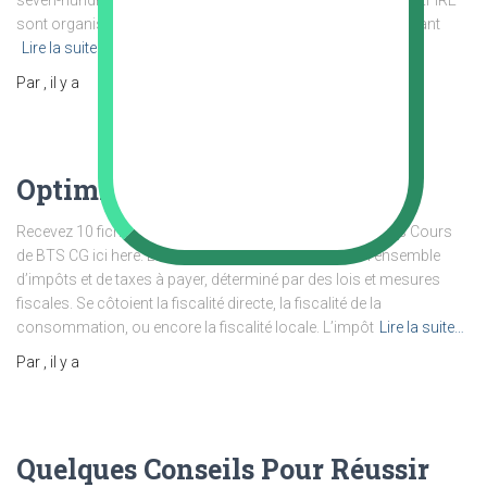
seven-hundred heures sur l’année. Les enseignements du GEFIRE
sont organisés sur les 3 premiers jours de la semaine pendant
Lire la suite…
Par
, il y a
Optimiser Votre Fiscalité
Recevez 10 fiches révision ci-dessous puis découvrez les Cours
de BTS CG ici here. La fiscalité des entreprises est un ensemble
d’impôts et de taxes à payer, déterminé par des lois et mesures
fiscales. Se côtoient la fiscalité directe, la fiscalité de la
consommation, ou encore la fiscalité locale. L’impôt
Lire la suite…
Par
, il y a
Quelques Conseils Pour Réussir