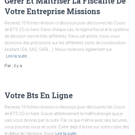
Gérer Et Maitriser La Fiscalité De
Votre Entreprise Missions
Recevez 10 fiches révision ci-dessous puis découvrez les Cours
de BTS CG ici here. Dans chaque cas, le régime fiscal et le système
de décision seront très différents. Dans cet article, nous vous
donnons des précisions sur les différents sorts de construction
existant (SA, SAS, SARL…). Nous revenons également sur
Lire la suite…
Par
, il y a
Votre Bts En Ligne
Recevez 10 fiches révision ci-dessous puis découvrez les Cours
de BTS CG ici here. Suivez attentivement la méthodologie que je
vais vous donner par la suite. Par ce que même avec des lacunes,
vous pourrez vous en sortir. Éviter déjà d’écrire sur votre copie dès
le début de l’épreuve. Vous
Lire la suite…