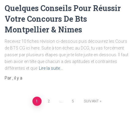
Quelques Conseils Pour Réussir
Votre Concours De Bts
Montpellier & Nimes
Recevez 10 fiches révision ci-dessous puis découvrez les Cours
de BTS CG ici here. Suite à ton échec au DCG, tu vas forcément
passer par plusieurs étapes que je te liste juste en dessous. Il faut
bien avoir en tête que chacun a des aptitudes et contraintes
différentes et que
Lire la suite…
Par
, il y a
Pagination
1
2
…
5
SUIVANT
des
publications